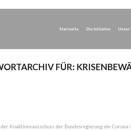
Startseite
Die Initiative
Unser 
ORTARCHIV FÜR:
KRISENBEW
A-KONJUNKTURPAKET F
ESITZER RASCH UMSETZ
 der Koalitionsausschuss der Bundesregierung ein Corona