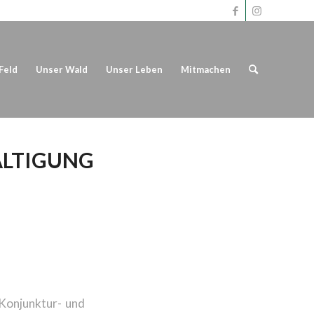
Feld
Unser Wald
Unser Leben
Mitmachen
ÄLTIGUNG
ÜR
EN
-Konjunktur- und