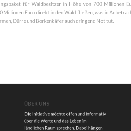
ungspaket für Waldbesitzer in Höhe von 700 Millionen Eu
0 Millionen Euro direkt in den Wald fließen, was in Anbetra
rmen, Dürre und Borkenkäfer auch dringend Not tut.
ÜBER UNS
Die Initiative möchte offen und informativ
über die Werte und das Leben im
ländlichen Raum sprechen. Dabei hängen