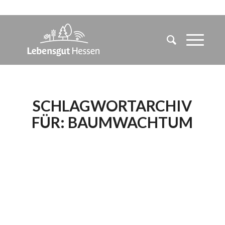
SCHLAGWORTARCHIV
FÜR:
BAUMWACHTUM
DER WALD ALS
KLIMARETTER –
BEGRENZUNG AUF
1,5 GRAD CELSIUS