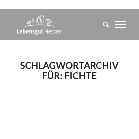
SCHLAGWORTARCHIV
FÜR:
FICHTE
HESSENS WÄLDER IN
NOT –
WALDBESITZER
BRAUCHEN