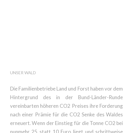
HÖHERER CO2 PREIS ̶
FORDERUNG NACH
PRÄMIE FÜR DIE CO2
SENKE DES WALDES
ERNEUERT
UNSER WALD
Die Familienbetriebe Land und Forst haben vor dem
Hintergrund des in der Bund-Länder-Runde
vereinbarten höheren CO2 Preises ihre Forderung
nach einer Prämie für die CO2 Senke des Waldes
erneuert. Wenn der Einstieg für die Tonne CO2 bei
nunmehr 25 statt 10 Euro liegt und schrittweise