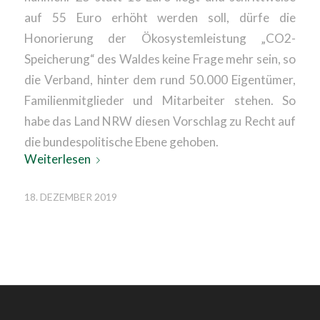
auf 55 Euro erhöht werden soll, dürfe die
Honorierung der Ökosystemleistung „CO2-
Speicherung“ des Waldes keine Frage mehr sein, so
die Verband, hinter dem rund 50.000 Eigentümer,
Familienmitglieder und Mitarbeiter stehen. So
habe das Land NRW diesen Vorschlag zu Recht auf
die bundespolitische Ebene gehoben.
Weiterlesen
18. DEZEMBER 2019