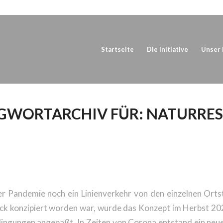
Startseite
Die Initiative
Unser 
GWORTARCHIV FÜR:
NATURRE
ES BLOGGENS
 Pandemie noch ein Linienverkehr von den einzelnen Orts
ck konzipiert worden war, wurde das Konzept im Herbst 2
ngungen angepaßt. In Zeiten von Corona entstand ein neue