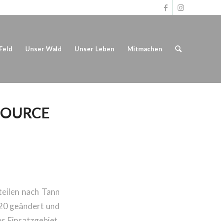
Feld
Unser Wald
Unser Leben
Mitmachen
SOURCE
teilen nach Tann
020 geändert und
s Einsatzgebiet,