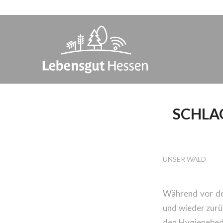
SCHLA
TAG D
UNSER WALD
Während vor der
und wieder zurü
den Hygienebedi