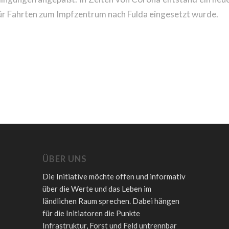
ür Fahrten zum Impfzentrum nach Fulda eingesetzt wurde.
ÜBER UNS
Die Initiative möchte offen und informativ
über die Werte und das Leben im
ländlichen Raum sprechen. Dabei hängen
für die Initiatoren die Punkte
Infrastruktur, Forst und Feld untrennbar