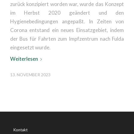
zurück konzipiert worden war, wurde das Konzept
im Herbst 2020 geändert und den
Hygienebedingungen angepaßt. In Zeiten von
Corona entstand ein neues Einsatzgebiet, indem
der Bus für Fahrten zum Impfzentrum nach Fulda
eingesetzt wurde.
Weiterlesen
13. NOVEMBER 2023
Kontakt