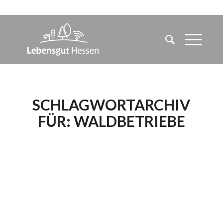
SCHLAGWORTARCHIV
FÜR:
WALDBETRIEBE
LEST ZUM
„INTERNATIONALEN
TAG DER WÄLDER“
UNSERE