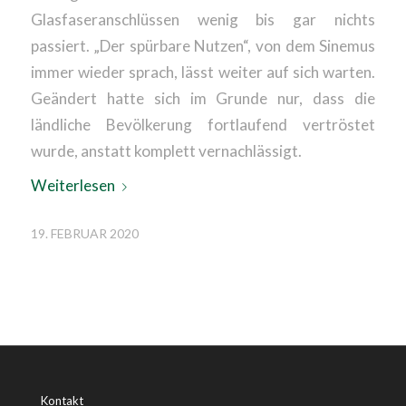
Glasfaseranschlüssen wenig bis gar nichts
passiert. „Der spürbare Nutzen“, von dem Sinemus
immer wieder sprach, lässt weiter auf sich warten.
Geändert hatte sich im Grunde nur, dass die
ländliche Bevölkerung fortlaufend vertröstet
wurde, anstatt komplett vernachlässigt.
Weiterlesen
19. FEBRUAR 2020
Kontakt