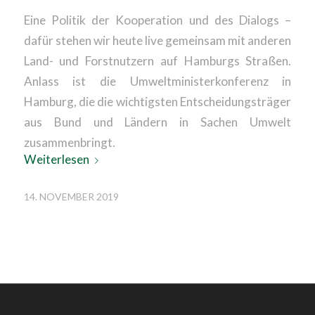
Eine Politik der Kooperation und des Dialogs –
dafür stehen wir heute live gemeinsam mit anderen
Land- und Forstnutzern auf Hamburgs Straßen.
Anlass ist die Umweltministerkonferenz in
Hamburg, die die wichtigsten Entscheidungsträger
aus Bund und Ländern in Sachen Umwelt
zusammenbringt.
Weiterlesen
14. NOVEMBER 2019