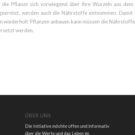
t die Pflanze sich vorwiegend über Ihre Wurzeln aus de
 geerntet, werden auch die Nährstoffe entnommen. Damit 
n wiederholt Pflanzen anbauen kann müssen die Nährstoffe
rsetzt werden.
ÜBER UNS
Die Initiative möchte offen und informativ
über die Werte und das Leben im