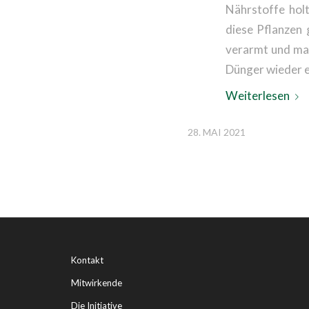
Nährstoffe hol
diese Pflanzen
verarmt und ma
Dünger wieder e
Weiterlesen
28. MAI 2021
Kontakt
Mitwirkende
Die Initiative