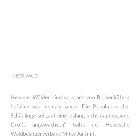
HESSENS WÄLDER IN
NOT –
WALDBESITZER
BRAUCHEN
SCHNELLE HILFEN
UNSER WALD
Hessens Wälder sind so stark von Borkenkäfern
befallen wie niemals zuvor. Die Population der
Schädlinge sei „auf eine bislang nicht dagewesene
Größe angewachsen“, teilte der Hessische
Waldbesitzerverband Mitte Juni mit.