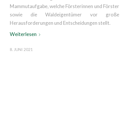
Mammutaufgabe, welche Försterinnen und Förster
sowie die Waldeigentümer vor große
Herausforderungen und Entscheidungen stellt.
Weiterlesen
8. JUNI 2021
WALDBESITZER
FORDERN
HONORIERUNG DER
KLIMASCHUTZLEISTUN
DES WALDES AUS